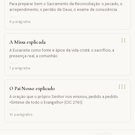
Para preparar bem o Sacramento da Reconciliação: o pecado, o
arrependimento, o perdão de Deus, o exame de consciência.
8
parágrafos
II
A Missa explicada
A Eucaristia como fonte e ápice da vida cristã: o sacrifício, a
presença real, a comunhão.
7
parágrafos
III
O Pai Nosso explicado
A oração que o próprio Senhor nos ensinou, pedido a pedido.
«Síntese de todo o Evangelho» (CIC 2761).
10
parágrafos