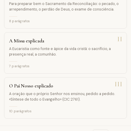
Para preparar bem o Sacramento da Reconciliação: o pecado, o
arrependimento, o perdão de Deus, o exame de consciência.
8
parágrafos
II
A Missa explicada
A Eucaristia como fonte e ápice da vida cristã: o sacrifício, a
presença real, a comunhão.
7
parágrafos
III
O Pai Nosso explicado
A oração que o próprio Senhor nos ensinou, pedido a pedido.
«Síntese de todo o Evangelho» (CIC 2761).
10
parágrafos