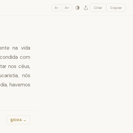
A−
A+
Citar
Copiar
ente na vida
escondida com
tar nos céus,
aristia, nós
 dia, havemos
§1004
→