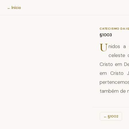
Catecismo da Igreja Católica
← Início
CATECISMO DA I
§1003
U
nidos a 
celeste 
Cristo em De
em Cristo 
pertencemos 
também de nos
←
§1002