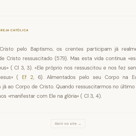
—
§1003
GREJA CATÓLICA
Cristo pelo Baptismo, os crentes participam já realm
de Cristo ressuscitado (579). Mas esta vida continua «
us» ( Cl 3, 3). «Ele próprio nos ressuscitou e nos fez sen
Jesus» (
Ef 2
, 6). Alimentados pelo seu Corpo na Euc
já ao Corpo de Cristo. Quando ressuscitarmos no último
 «manifestar com Ele na glória» ( Cl 3, 4).
Abrir no site →