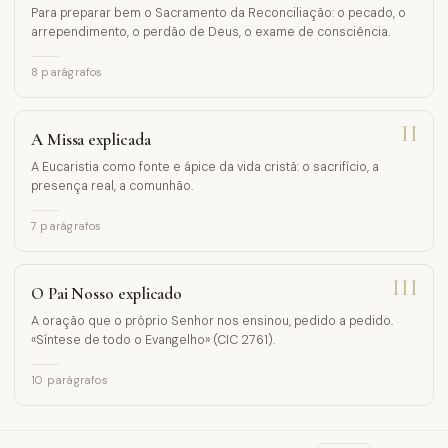
Para preparar bem o Sacramento da Reconciliação: o pecado, o
arrependimento, o perdão de Deus, o exame de consciência.
8
parágrafos
II
A Missa explicada
A Eucaristia como fonte e ápice da vida cristã: o sacrifício, a
presença real, a comunhão.
7
parágrafos
III
O Pai Nosso explicado
A oração que o próprio Senhor nos ensinou, pedido a pedido.
«Síntese de todo o Evangelho» (CIC 2761).
10
parágrafos