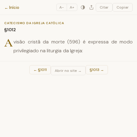
Catecismo da Igreja Católica
← Início
A−
A+
Citar
Copiar
CATECISMO DA IGREJA CATÓLICA
§1012
A
visão cristã da morte (596) é expressa de modo
privilegiado na liturgia da Igreja:
←
§1011
§1013
→
Abrir no site →