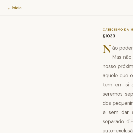
Catecismo da Igreja Católica
← Início
CATECISMO DA I
§1033
N
ão podem
Mas não
nosso próxi
aquele que o
tem em si a
seremos sep
dos pequeni
e sem dar a
separado d'E
auto-exclus