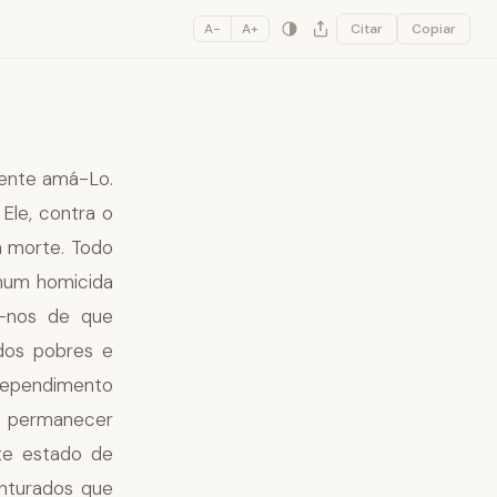
A−
A+
Citar
Copiar
ente amá-Lo.
le, contra o
 morte. Todo
nhum homicida
e-nos de que
dos pobres e
rependimento
a permanecer
ste estado de
nturados que