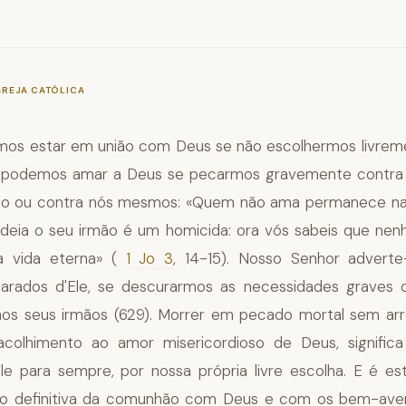
—
§1033
GREJA CATÓLICA
os estar em união com Deus se não escolhermos livrem
 podemos amar a Deus se pecarmos gravemente contra E
mo ou contra nós mesmos: «Quem não ama permanece na
deia o seu irmão é um homicida: ora vós sabeis que ne
 vida eterna» (
1 Jo 3
, 14-15). Nosso Senhor advert
arados d'Ele, se descurarmos as necessidades graves 
nos seus irmãos (629). Morrer em pecado mortal sem ar
colhimento ao amor misericordioso de Deus, signific
le para sempre, por nossa própria livre escolha. E é e
ão definitiva da comunhão com Deus e com os bem-ave