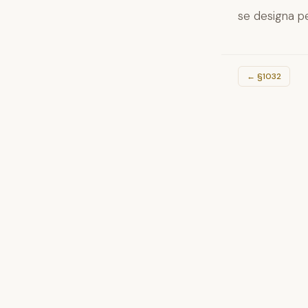
se designa pe
←
§1032