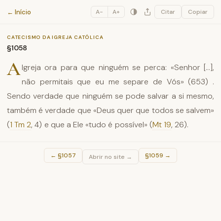
Catecismo da Igreja Católica
← Início
A−
A+
Citar
Copiar
CATECISMO DA IGREJA CATÓLICA
§1058
A
Igreja ora para que ninguém se perca: «Senhor [...],
não permitais que eu me separe de Vós» (653) .
Sendo verdade que ninguém se pode salvar a si mesmo,
também é verdade que «Deus quer que todos se salvem»
(
1 Tm 2
, 4) e que a Ele «tudo é possível» (
Mt 19
, 26).
←
§1057
§1059
→
Abrir no site →