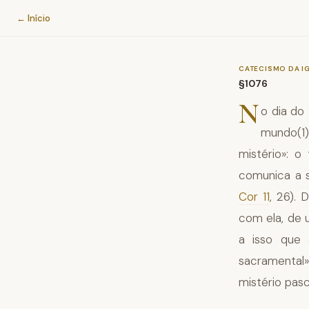
Catecismo da Igreja Católica
← Início
CATECISMO DA I
§1076
N
o dia do 
mundo(1
mistério»: o
comunica a s
Cor 11
, 26). 
com ela, de 
a isso que
sacramental
mistério pasc