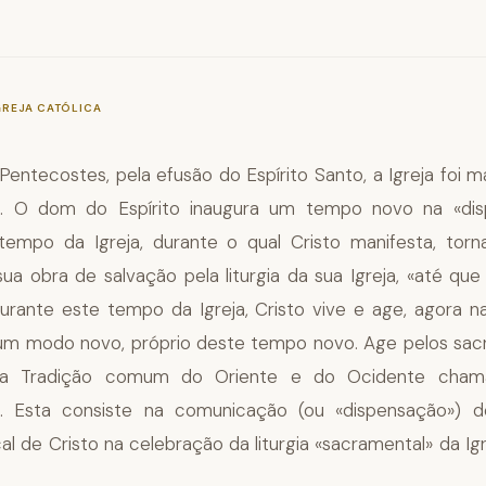
—
§1076
GREJA CATÓLICA
Pentecostes, pela efusão do Espírito Santo, a Igreja foi 
). O dom do Espírito inaugura um tempo novo na «di
 tempo da Igreja, durante o qual Cristo manifesta, tor
ua obra de salvação pela liturgia da sua Igreja, «até que
Durante este tempo da Igreja, Cristo vive e age, agora na
um modo novo, próprio deste tempo novo. Age pelos sa
 a Tradição comum do Oriente e do Ocidente cham
». Esta consiste na comunicação (ou «dispensação») d
al de Cristo na celebração da liturgia «sacramental» da Igr