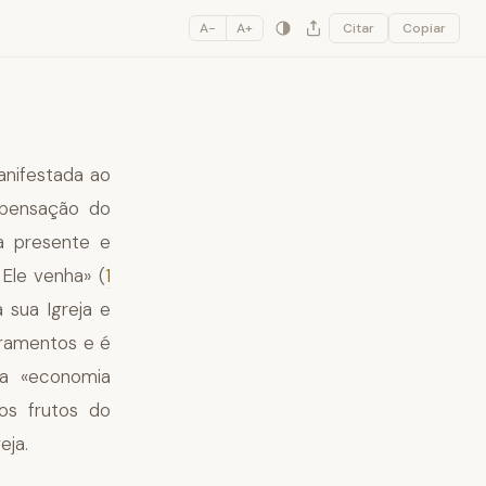
A−
A+
Citar
Copiar
manifestada ao
spensação do
na presente e
 Ele venha» (
1
 sua Igreja e
cramentos e é
a «economia
os frutos do
eja.