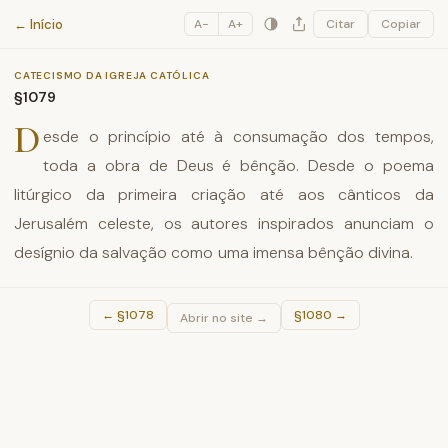
Catecismo da Igreja Católica
← Início
A−
A+
Citar
Copiar
CATECISMO DA IGREJA CATÓLICA
§1079
D
esde o princípio até à consumação dos tempos,
toda a obra de Deus é bênção. Desde o poema
litúrgico da primeira criação até aos cânticos da
Jerusalém celeste, os autores inspirados anunciam o
desígnio da salvação como uma imensa bênção divina.
←
§1078
§1080
→
Abrir no site →