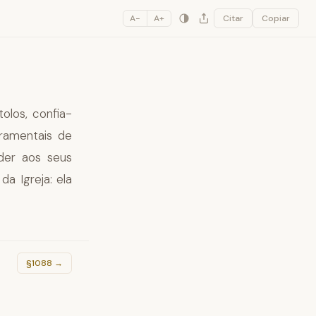
A−
A+
Citar
Copiar
olos, confia-
cramentais de
der aos seus
da Igreja: ela
§1088
→