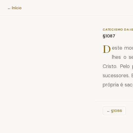
Catecismo da Igreja Católica
← Início
CATECISMO DA I
§1087
D
este mod
lhes o s
Cristo. Pel
sucessores. E
própria é sa
←
§1086