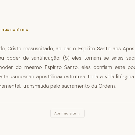
—
§1087
GREJA CATÓLICA
o, Cristo ressuscitado, ao dar o Espírito Santo aos Apóst
eu poder de santificação: (5) eles tornam-se sinais sa
o poder do mesmo Espírito Santo, eles confiam este po
sta «sucessão apostólica» estrutura toda a vida litúrgica 
cramental, transmitida pelo sacramento da Ordem.
Abrir no site →