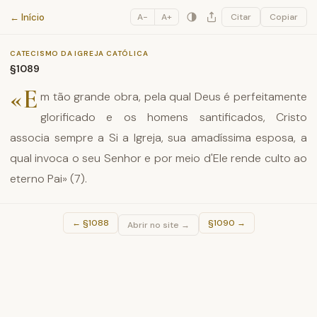
Catecismo da Igreja Católica
← Início
A−
A+
Citar
Copiar
CATECISMO DA IGREJA CATÓLICA
§1089
«E
m tão grande obra, pela qual Deus é perfeitamente
glorificado e os homens santificados, Cristo
associa sempre a Si a Igreja, sua amadíssima esposa, a
qual invoca o seu Senhor e por meio d'Ele rende culto ao
eterno Pai» (7).
←
§1088
§1090
→
Abrir no site →