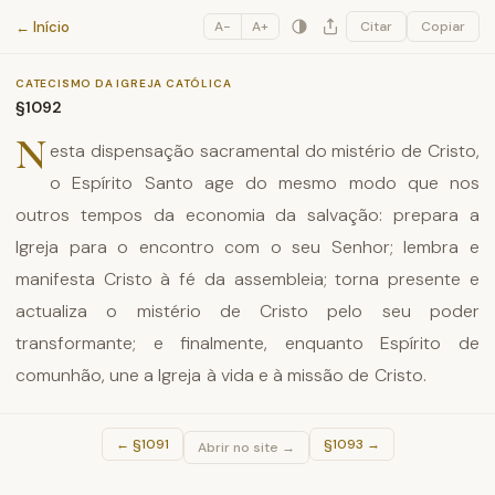
Catecismo da Igreja Católica
← Início
A−
A+
Citar
Copiar
CATECISMO DA IGREJA CATÓLICA
§1092
N
esta dispensação sacramental do mistério de Cristo,
o Espírito Santo age do mesmo modo que nos
outros tempos da economia da salvação: prepara a
Igreja para o encontro com o seu Senhor; lembra e
manifesta Cristo à fé da assembleia; torna presente e
actualiza o mistério de Cristo pelo seu poder
transformante; e finalmente, enquanto Espírito de
comunhão, une a Igreja à vida e à missão de Cristo.
←
§1091
§1093
→
Abrir no site →