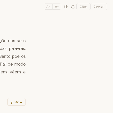
A−
A+
Citar
Copiar
ição dos seus
das palavras,
 Santo põe os
 Pai, de modo
uvem, vêem e
§1102
→