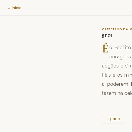
Catecismo da Igreja Católica
← Início
CATECISMO DA I
§1101
É
o Espírit
corações,
acções e sím
fiéis e os m
a poderem f
fazem na cel
←
§1100