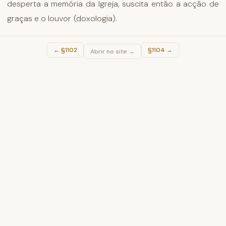
desperta a memória da Igreja, suscita então a acção de
graças e o louvor (doxologia).
←
§1102
§1104
→
Abrir no site →