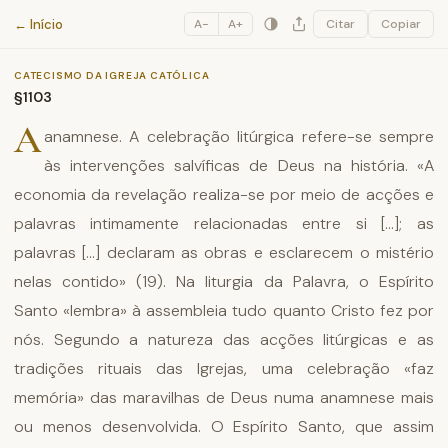
Catecismo da Igreja Católica
← Início
A−
A+
Citar
Copiar
CATECISMO DA IGREJA CATÓLICA
§1103
A
anamnese. A celebração litúrgica refere-se sempre
às intervenções salvíficas de Deus na história. «A
economia da revelação realiza-se por meio de acções e
palavras intimamente relacionadas entre si [...]; as
palavras [...] declaram as obras e esclarecem o mistério
nelas contido» (19). Na liturgia da Palavra, o Espírito
Santo «lembra» à assembleia tudo quanto Cristo fez por
nós. Segundo a natureza das acções litúrgicas e as
tradições rituais das Igrejas, uma celebração «faz
memória» das maravilhas de Deus numa anamnese mais
ou menos desenvolvida. O Espírito Santo, que assim