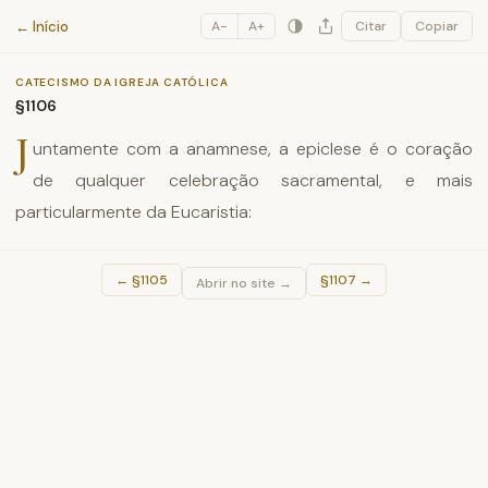
Catecismo da Igreja Católica
← Início
A−
A+
Citar
Copiar
CATECISMO DA IGREJA CATÓLICA
§1106
J
untamente com a anamnese, a epiclese é o coração
de qualquer celebração sacramental, e mais
particularmente da Eucaristia:
←
§1105
§1107
→
Abrir no site →