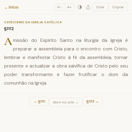
Catecismo da Igreja Católica
← Início
A−
A+
Citar
Copiar
CATECISMO DA IGREJA CATÓLICA
§1112
A
missão do Espírito Santo na liturgia da Igreja é
preparar a assembleia para o encontro com Cristo,
lembrar e manifestar Cristo à fé da assembleia, tornar
presente e actualizar a obra salvífica de Cristo pelo seu
poder transformante e fazer frutificar o dom da
comunhão na Igreja.
←
§1111
§1113
→
Abrir no site →