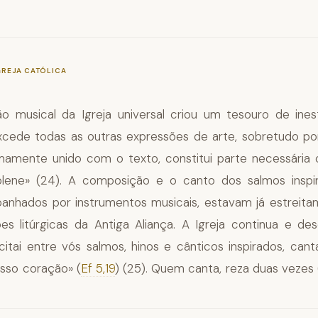
—
§1156
GREJA CATÓLICA
ão musical da Igreja universal criou um tesouro de inest
xcede todas as outras expressões de arte, sobretudo p
imamente unido com o texto, constitui parte necessária 
solene» (24). A composição e o canto dos salmos inspi
nhados por instrumentos musicais, estavam já estreita
es litúrgicas da Antiga Aliança. A Igreja continua e de
citai entre vós salmos, hinos e cânticos inspirados, cant
sso coração» (
Ef 5,19
) (25). Quem canta, reza duas vezes 