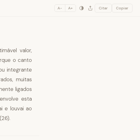
A−
A+
Citar
Copiar
imável valor,
orque o canto
ou integrante
rados, muitas
mente ligados
senvolve esta
ai e louvai ao
(26).