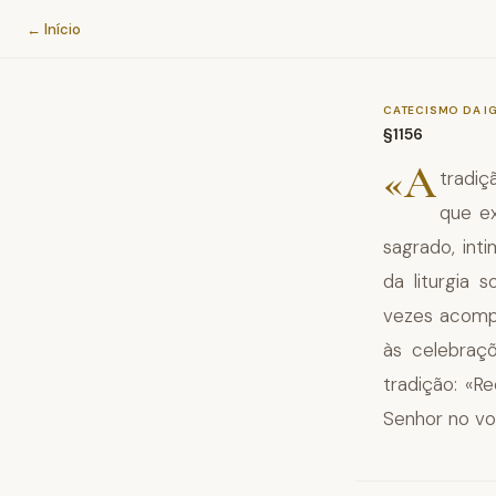
Catecismo da Igreja Católica
← Início
CATECISMO DA I
§1156
«A
tradiç
que e
sagrado, int
da liturgia 
vezes acompa
às celebraçõ
tradição: «Re
Senhor no vo