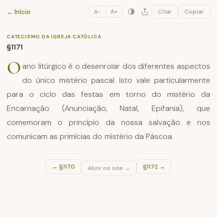
Catecismo da Igreja Católica
← Início
A−
A+
Citar
Copiar
CATECISMO DA IGREJA CATÓLICA
§1171
O
ano litúrgico é o desenrolar dos diferentes aspectos
do único mistério pascal. Isto vale particularmente
para o ciclo das festas em torno do mistério da
Encarnação (Anunciação, Natal, Epifania), que
comemoram o princípio da nossa salvação e nos
comunicam as primícias do mistério da Páscoa.
←
§1170
§1172
→
Abrir no site →