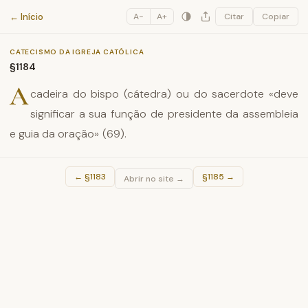
Catecismo da Igreja Católica
← Início
A−
A+
Citar
Copiar
CATECISMO DA IGREJA CATÓLICA
§1184
A
cadeira do bispo (cátedra) ou do sacerdote «deve
significar a sua função de presidente da assembleia
e guia da oração» (69).
←
§1183
§1185
→
Abrir no site →