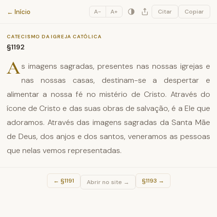
Catecismo da Igreja Católica
← Início
A−
A+
Citar
Copiar
CATECISMO DA IGREJA CATÓLICA
§1192
A
s imagens sagradas, presentes nas nossas igrejas e
nas nossas casas, destinam-se a despertar e
alimentar a nossa fé no mistério de Cristo. Através do
ícone de Cristo e das suas obras de salvação, é a Ele que
adoramos. Através das imagens sagradas da Santa Mãe
de Deus, dos anjos e dos santos, veneramos as pessoas
que nelas vemos representadas.
←
§1191
§1193
→
Abrir no site →