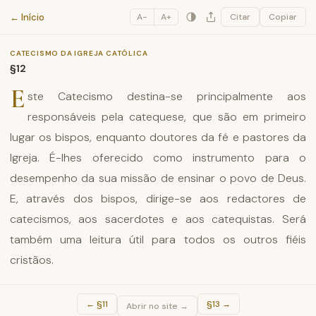
Catecismo da Igreja Católica
← Início
A−
A+
Citar
Copiar
CATECISMO DA IGREJA CATÓLICA
§12
E
ste Catecismo destina-se principalmente aos
responsáveis pela catequese, que são em primeiro
lugar os bispos, enquanto doutores da fé e pastores da
Igreja. É-lhes oferecido como instrumento para o
desempenho da sua missão de ensinar o povo de Deus.
E, através dos bispos, dirige-se aos redactores de
catecismos, aos sacerdotes e aos catequistas. Será
também uma leitura útil para todos os outros fiéis
cristãos.
←
§11
§13
→
Abrir no site →