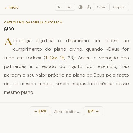
Catecismo da Igreja Católica
← Início
A−
A+
Citar
Copiar
CATECISMO DA IGREJA CATÓLICA
§130
A
tipologia significa o dinamismo em ordem ao
cumprimento do plano divino, quando «Deus for
tudo em todos» (
1 Cor 15
, 28). Assim, a vocação dos
patriarcas e o êxodo do Egipto, por exemplo, não
perdem o seu valor próprio no plano de Deus pelo facto
de, ao mesmo tempo, serem etapas intermédias desse
mesmo plano.
←
§129
§131
→
Abrir no site →