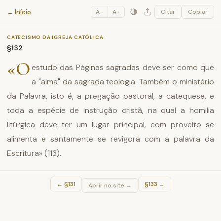
Catecismo da Igreja Católica
← Início
A−
A+
Citar
Copiar
CATECISMO DA IGREJA CATÓLICA
§132
«O
estudo das Páginas sagradas deve ser como que
a "alma" da sagrada teologia. Também o ministério
da Palavra, isto é, a pregação pastoral, a catequese, e
toda a espécie de instrução cristã, na qual a homilia
litúrgica deve ter um lugar principal, com proveito se
alimenta e santamente se revigora com a palavra da
Escritura» (113).
←
§131
§133
→
Abrir no site →