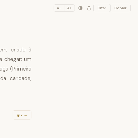
A−
A+
Citar
Copiar
em, criado à
a chegar: um
aça (Primeira
a caridade,
§17
→