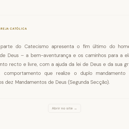
—
§16
GREJA CATÓLICA
a parte do Catecismo apresenta o fim último do hom
de Deus – a bem-aventurança e os caminhos para a el
o recto e livre, com a ajuda da lei de Deus e da sua gr
m comportamento que realize o duplo mandamento d
nos dez Mandamentos de Deus (Segunda Secção).
Abrir no site →