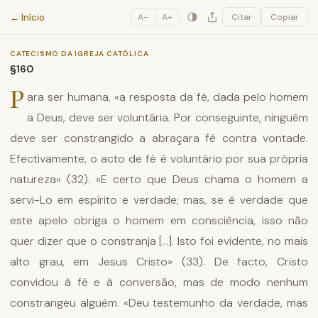
Catecismo da Igreja Católica
← Início
A−
A+
Citar
Copiar
CATECISMO DA IGREJA CATÓLICA
§160
P
ara ser humana, «a resposta da fé, dada pelo homem
a Deus, deve ser voluntária. Por conseguinte, ninguém
deve ser constrangido a abraçara fé contra vontade.
Efectivamente, o acto de fé é voluntário por sua própria
natureza» (32). «E certo que Deus chama o homem a
servi-Lo em espírito e verdade; mas, se é verdade que
este apelo obriga o homem em consciência, isso não
quer dizer que o constranja [...]. Isto foi evidente, no mais
alto grau, em Jesus Cristo» (33). De facto, Cristo
convidou à fé e à conversão, mas de modo nenhum
constrangeu alguém. «Deu testemunho da verdade, mas