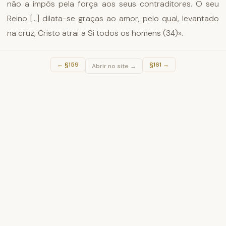
não a impôs pela força aos seus contraditores. O seu
Reino [...] dilata-se graças ao amor, pelo qual, levantado
na cruz, Cristo atrai a Si todos os homens (34)».
←
§159
§161
→
Abrir no site →