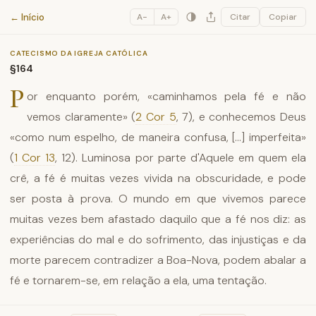
Catecismo da Igreja Católica
← Início
A−
A+
Citar
Copiar
CATECISMO DA IGREJA CATÓLICA
§164
P
or enquanto porém, «caminhamos pela fé e não
vemos claramente» (
2 Cor 5
, 7), e conhecemos Deus
«como num espelho, de maneira confusa, [...] imperfeita»
(
1 Cor 13
, 12). Luminosa por parte d'Aquele em quem ela
crê, a fé é muitas vezes vivida na obscuridade, e pode
ser posta à prova. O mundo em que vivemos parece
muitas vezes bem afastado daquilo que a fé nos diz: as
experiências do mal e do sofrimento, das injustiças e da
morte parecem contradizer a Boa-Nova, podem abalar a
fé e tornarem-se, em relação a ela, uma tentação.