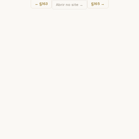
←
§163
§165
→
Abrir no site →