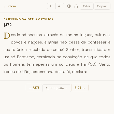
Catecismo da Igreja Católica
← Início
A−
A+
Citar
Copiar
CATECISMO DA IGREJA CATÓLICA
§172
D
esde há séculos, através de tantas línguas, culturas,
povos e nações, a Igreja não cessa de confessar a
sua fé única, recebida de um só Senhor, transmitida por
um só Baptismo, enraizada na convicção de que todos
os homens têm apenas um só Deus e Pai (50). Santo
Ireneu de Lião, testemunha desta fé, declara:
←
§171
§173
→
Abrir no site →