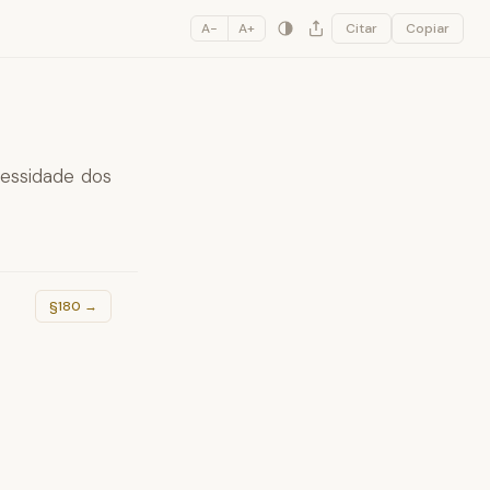
A−
A+
Citar
Copiar
essidade dos
§180
→