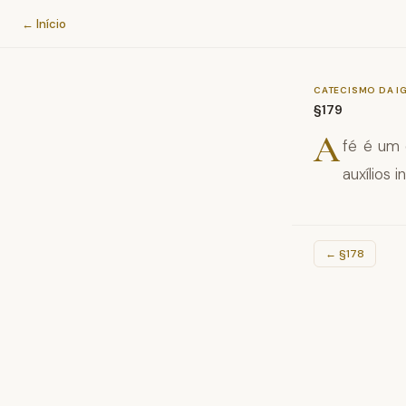
Catecismo da Igreja Católica
← Início
CATECISMO DA I
§179
A
fé é um 
auxílios 
←
§178