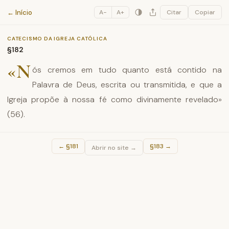
Catecismo da Igreja Católica
← Início
A−
A+
Citar
Copiar
CATECISMO DA IGREJA CATÓLICA
§182
«N
ós cremos em tudo quanto está contido na
Palavra de Deus, escrita ou transmitida, e que a
Igreja propõe à nossa fé como divinamente revelado»
(56).
←
§181
§183
→
Abrir no site →