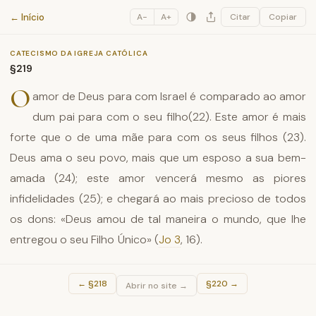
Catecismo da Igreja Católica
← Início
A−
A+
Citar
Copiar
CATECISMO DA IGREJA CATÓLICA
§219
O
amor de Deus para com Israel é comparado ao amor
dum pai para com o seu filho(22). Este amor é mais
forte que o de uma mãe para com os seus filhos (23).
Deus ama o seu povo, mais que um esposo a sua bem-
amada (24); este amor vencerá mesmo as piores
infidelidades (25); e chegará ao mais precioso de todos
os dons: «Deus amou de tal maneira o mundo, que lhe
entregou o seu Filho Único» (
Jo 3
, 16).
←
§218
§220
→
Abrir no site →