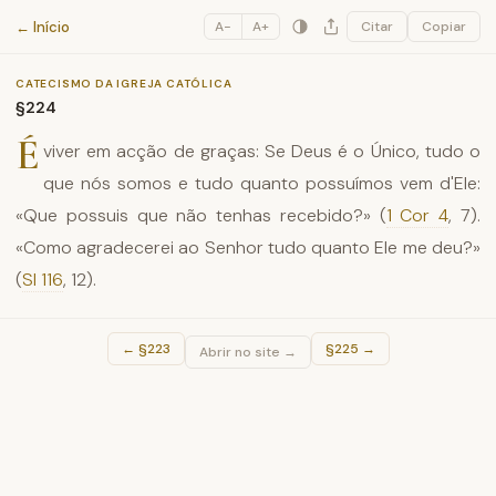
Catecismo da Igreja Católica
← Início
A−
A+
Citar
Copiar
CATECISMO DA IGREJA CATÓLICA
§224
É
viver em acção de graças: Se Deus é o Único, tudo o
que nós somos e tudo quanto possuímos vem d'Ele:
«Que possuis que não tenhas recebido?» (
1 Cor 4
, 7).
«Como agradecerei ao Senhor tudo quanto Ele me deu?»
(
Sl 116
, 12).
←
§223
§225
→
Abrir no site →