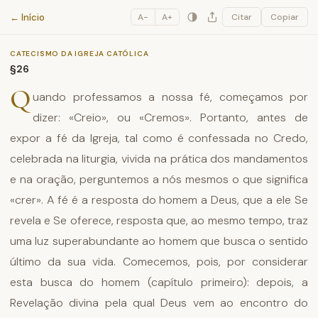
Catecismo da Igreja Católica
← Início
A−
A+
Citar
Copiar
CATECISMO DA IGREJA CATÓLICA
§26
Q
uando professamos a nossa fé, começamos por
dizer: «Creio», ou «Cremos». Portanto, antes de
expor a fé da Igreja, tal como é confessada no Credo,
celebrada na liturgia, vivida na prática dos mandamentos
e na oração, perguntemos a nós mesmos o que significa
«crer». A fé é a resposta do homem a Deus, que a ele Se
revela e Se oferece, resposta que, ao mesmo tempo, traz
uma luz superabundante ao homem que busca o sentido
último da sua vida. Comecemos, pois, por considerar
esta busca do homem (capítulo primeiro): depois, a
Revelação divina pela qual Deus vem ao encontro do