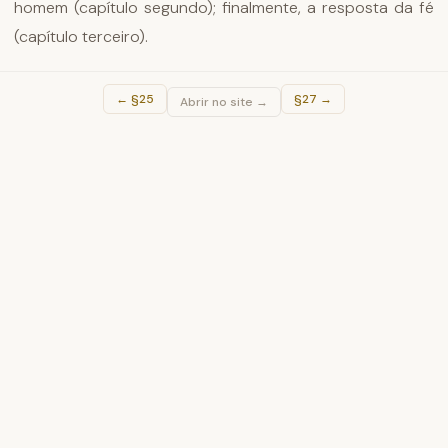
homem (capítulo segundo); finalmente, a resposta da fé
(capítulo terceiro).
←
§25
§27
→
Abrir no site →