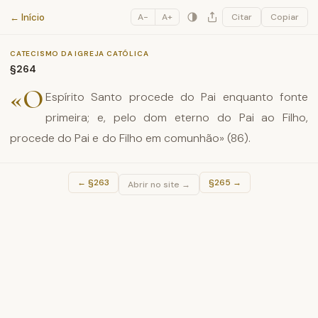
Catecismo da Igreja Católica
← Início
A−
A+
Citar
Copiar
CATECISMO DA IGREJA CATÓLICA
§264
«O
Espírito Santo procede do Pai enquanto fonte
primeira; e, pelo dom eterno do Pai ao Filho,
procede do Pai e do Filho em comunhão» (86).
←
§263
§265
→
Abrir no site →