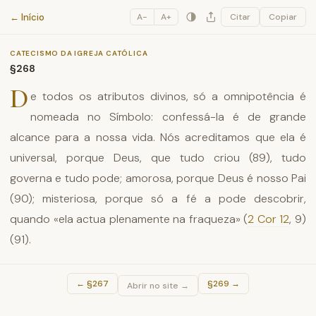
Catecismo da Igreja Católica
← Início
A−
A+
Citar
Copiar
CATECISMO DA IGREJA CATÓLICA
§268
D
e todos os atributos divinos, só a omnipotência é
nomeada no Símbolo: confessá-la é de grande
alcance para a nossa vida. Nós acreditamos que ela é
universal, porque Deus, que tudo criou (89), tudo
governa e tudo pode; amorosa, porque Deus é nosso Pai
(90); misteriosa, porque só a fé a pode descobrir,
quando «ela actua plenamente na fraqueza» (
2 Cor 12
, 9)
(91).
←
§267
§269
→
Abrir no site →