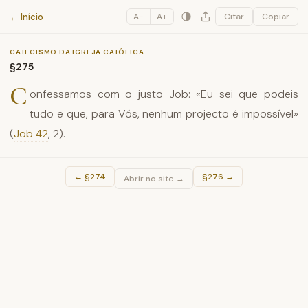
Catecismo da Igreja Católica
← Início
A−
A+
Citar
Copiar
CATECISMO DA IGREJA CATÓLICA
§275
C
onfessamos com o justo Job: «Eu sei que podeis
tudo e que, para Vós, nenhum projecto é impossível»
(
Job 42
, 2).
←
§274
§276
→
Abrir no site →