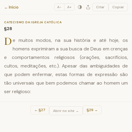
Catecismo da Igreja Católica
← Início
A−
A+
Citar
Copiar
CATECISMO DA IGREJA CATÓLICA
§28
D
e muitos modos, na sua história e até hoje, os
homens exprimiram a sua busca de Deus em crenças
e comportamentos religiosos (orações, sacrifícios,
cultos, meditações, etc.). Apesar das ambiguidades de
que podem enfermar, estas formas de expressão são
tão universais que bem podemos chamar ao homem um
ser religioso:
←
§27
§29
→
Abrir no site →