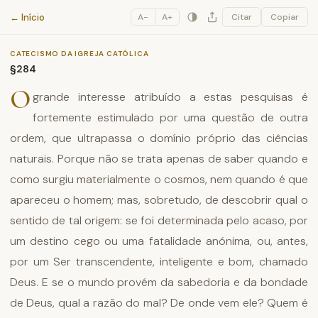
Catecismo da Igreja Católica
← Início
A−
A+
Citar
Copiar
CATECISMO DA IGREJA CATÓLICA
§284
O
grande interesse atribuído a estas pesquisas é
fortemente estimulado por uma questão de outra
ordem, que ultrapassa o domínio próprio das ciências
naturais. Porque não se trata apenas de saber quando e
como surgiu materialmente o cosmos, nem quando é que
apareceu o homem; mas, sobretudo, de descobrir qual o
sentido de tal origem: se foi determinada pelo acaso, por
um destino cego ou uma fatalidade anónima, ou, antes,
por um Ser transcendente, inteligente e bom, chamado
Deus. E se o mundo provém da sabedoria e da bondade
de Deus, qual a razão do mal? De onde vem ele? Quem é