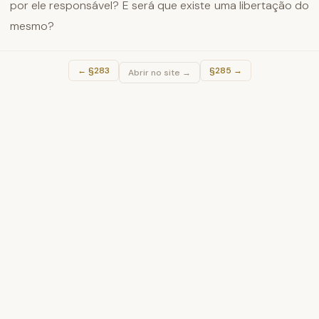
por ele responsável? E será que existe uma libertação do
mesmo?
←
§283
§285
→
Abrir no site →