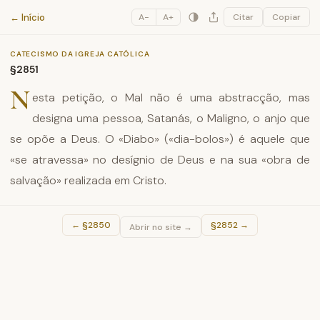
Catecismo da Igreja Católica
← Início
A−
A+
Citar
Copiar
CATECISMO DA IGREJA CATÓLICA
§2851
N
esta petição, o Mal não é uma abstracção, mas
designa uma pessoa, Satanás, o Maligno, o anjo que
se opõe a Deus. O «Diabo» («dia-bolos») é aquele que
«se atravessa» no desígnio de Deus e na sua «obra de
salvação» realizada em Cristo.
←
§2850
§2852
→
Abrir no site →