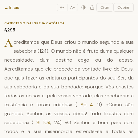
Catecismo da Igreja Católica
← Início
A−
A+
Citar
Copiar
CATECISMO DA IGREJA CATÓLICA
§295
A
creditamos que Deus criou o mundo segundo a sua
sabedoria (124). O mundo não é fruto duma qualquer
necessidade, dum destino cego ou do acaso.
Acreditamos que ele procede da vontade livre de Deus,
que quis fazer as criaturas participantes do seu Ser, da
sua sabedoria e da sua bondade: «porque Vós criastes
todas as coisas e, pela vossa vontade, elas receberam a
existência e foram criadas» (
Ap 4
, 11). «Como são
grandes, Senhor, as vossas obras! Tudo fizestes com
sabedoria» (
Sl 104
, 24). «O Senhor é bom para com
todos e a sua misericórdia estende-se a todas as