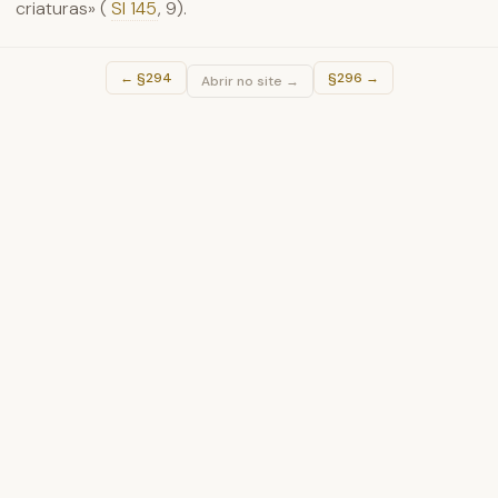
criaturas» (
Sl 145
, 9).
←
§294
§296
→
Abrir no site →