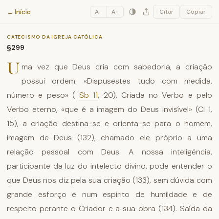
Catecismo da Igreja Católica
← Início
A−
A+
Citar
Copiar
CATECISMO DA IGREJA CATÓLICA
§299
U
ma vez que Deus cria com sabedoria, a criação
possui ordem. «Dispusestes tudo com medida,
número e peso» (
Sb 11
, 20). Criada no Verbo e pelo
Verbo eterno, «que é a imagem do Deus invisível» (Cl 1,
15), a criação destina-se e orienta-se para o homem,
imagem de Deus (132), chamado ele próprio a uma
relação pessoal com Deus. A nossa inteligência,
participante da luz do intelecto divino, pode entender o
que Deus nos diz pela sua criação (133), sem dúvida com
grande esforço e num espírito de humildade e de
respeito perante o Criador e a sua obra (134). Saída da