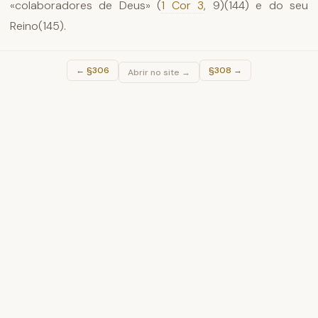
«colaboradores de Deus» (
1 Cor 3
, 9)(144) e do seu
Reino(145).
←
§306
§308
→
Abrir no site →