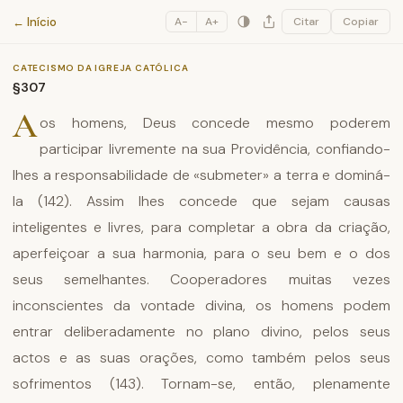
Catecismo da Igreja Católica
← Início
A−
A+
Citar
Copiar
CATECISMO DA IGREJA CATÓLICA
§307
A
os homens, Deus concede mesmo poderem
participar livremente na sua Providência, confiando-
lhes a responsabilidade de «submeter» a terra e dominá-
la (142). Assim lhes concede que sejam causas
inteligentes e livres, para completar a obra da criação,
aperfeiçoar a sua harmonia, para o seu bem e o dos
seus semelhantes. Cooperadores muitas vezes
inconscientes da vontade divina, os homens podem
entrar deliberadamente no plano divino, pelos seus
actos e as suas orações, como também pelos seus
sofrimentos (143). Tornam-se, então, plenamente