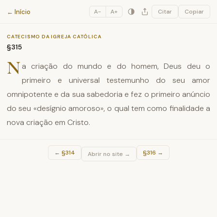
Catecismo da Igreja Católica
← Início
A−
A+
Citar
Copiar
CATECISMO DA IGREJA CATÓLICA
§315
N
a criação do mundo e do homem, Deus deu o
primeiro e universal testemunho do seu amor
omnipotente e da sua sabedoria e fez o primeiro anúncio
do seu «desígnio amoroso», o qual tem como finalidade a
nova criação em Cristo.
←
§314
§316
→
Abrir no site →