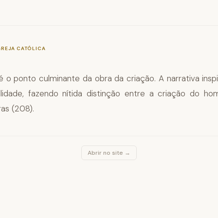
—
§343
GREJA CATÓLICA
o ponto culminante da obra da criação. A narrativa insp
lidade, fazendo nítida distinção entre a criação do 
ras (208).
Abrir no site →