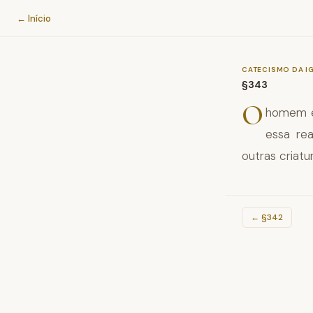
Catecismo da Igreja Católica
← Início
CATECISMO DA I
§343
O
homem é 
essa rea
outras criatu
←
§342