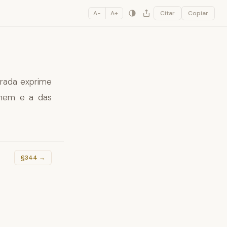
A−
A+
Citar
Copiar
irada exprime
homem e a das
§344
→