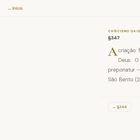
Catecismo da Igreja Católica
← Início
CATECISMO DA I
§347
A
criação 
Deus. O 
preponatur –
São Bento (2
←
§346