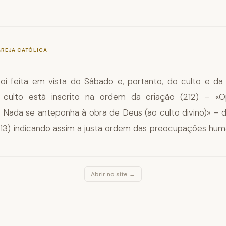
—
§347
GREJA CATÓLICA
foi feita em vista do Sábado e, portanto, do culto e d
culto está inscrito na ordem da criação (212) – «Ope
 Nada se anteponha à obra de Deus (ao culto divino)» – d
13) indicando assim a justa ordem das preocupações hum
Abrir no site →