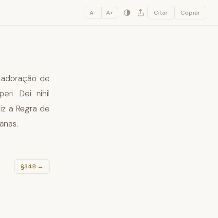
A−
A+
Citar
Copiar
a adoração de
ri Dei nihil
iz a Regra de
anas.
§348
→