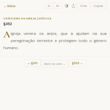
Catecismo da Igreja Católica
← Início
A−
A+
Citar
Copiar
CATECISMO DA IGREJA CATÓLICA
§352
A
Igreja venera os anjos, que a ajudam na sua
peregrinação terrestre e protegem todo o género
humano.
←
§351
§353
→
Abrir no site →