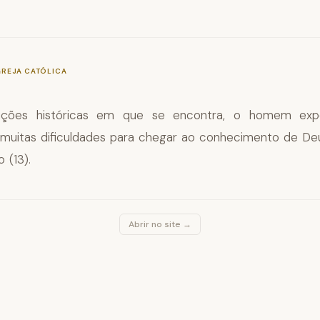
—
§37
GREJA CATÓLICA
ições históricas em que se encontra, o homem exp
 muitas dificuldades para chegar ao conhecimento de D
 (13).
Abrir no site →