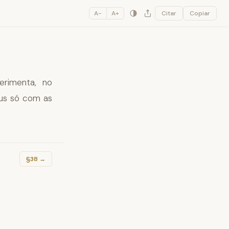
A−
A+
Citar
Copiar
erimenta, no
eus só com as
§38
→