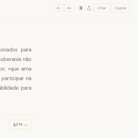
A−
A+
Citar
Copiar
onados para
soberania não
dor, «que ama
participar na
bilidade para
§374
→