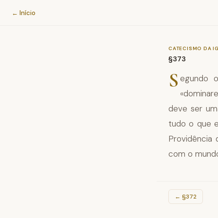
Catecismo da Igreja Católica
← Início
CATECISMO DA I
§373
S
egundo o
«dominare
deve ser uma
tudo o que e
Providência 
com o mundo 
←
§372