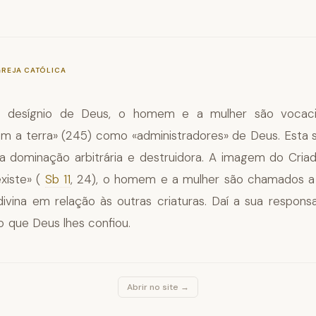
—
§373
GREJA CATÓLICA
 desígnio de Deus, o homem e a mulher são vocaci
m a terra» (245) como «administradores» de Deus. Esta 
 dominação arbitrária e destruidora. A imagem do Cria
xiste» (
Sb 11
, 24), o homem e a mulher são chamados a 
divina em relação às outras criaturas. Daí a sua responsa
que Deus lhes confiou.
Abrir no site →