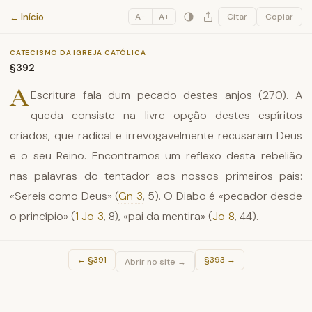
Catecismo da Igreja Católica
← Início
A−
A+
Citar
Copiar
CATECISMO DA IGREJA CATÓLICA
§392
A
Escritura fala dum pecado destes anjos (270). A
queda consiste na livre opção destes espíritos
criados, que radical e irrevogavelmente recusaram Deus
e o seu Reino. Encontramos um reflexo desta rebelião
nas palavras do tentador aos nossos primeiros pais:
«Sereis como Deus» (
Gn 3
, 5). O Diabo é «pecador desde
o princípio» (
1 Jo 3
, 8), «pai da mentira» (
Jo 8
, 44).
←
§391
§393
→
Abrir no site →