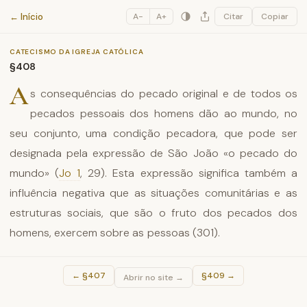
Catecismo da Igreja Católica
← Início
A−
A+
Citar
Copiar
CATECISMO DA IGREJA CATÓLICA
§408
A
s consequências do pecado original e de todos os
pecados pessoais dos homens dão ao mundo, no
seu conjunto, uma condição pecadora, que pode ser
designada pela expressão de São João «o pecado do
mundo» (
Jo 1
, 29). Esta expressão significa também a
influência negativa que as situações comunitárias e as
estruturas sociais, que são o fruto dos pecados dos
homens, exercem sobre as pessoas (301).
←
§407
§409
→
Abrir no site →