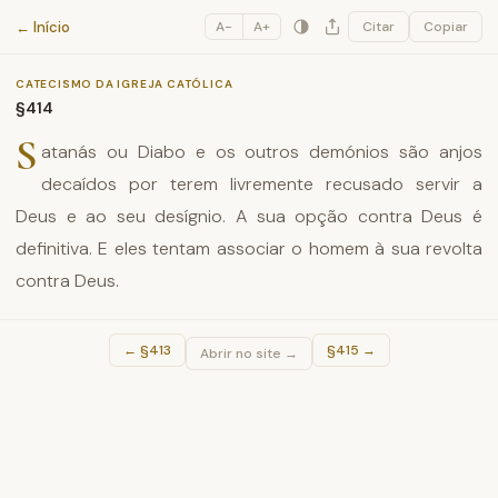
Catecismo da Igreja Católica
← Início
A−
A+
Citar
Copiar
CATECISMO DA IGREJA CATÓLICA
§414
S
atanás ou Diabo e os outros demónios são anjos
decaídos por terem livremente recusado servir a
Deus e ao seu desígnio. A sua opção contra Deus é
definitiva. E eles tentam associar o homem à sua revolta
contra Deus.
←
§413
§415
→
Abrir no site →